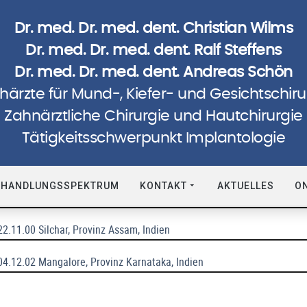
Dr. med. Dr. med. dent. Christian Wilms
Dr. med. Dr. med. dent. Ralf Steffens
Dr. med. Dr. med. dent. Andreas Schön
härzte für Mund-, Kiefer- und Gesichtschiru
Zahnärztliche Chirurgie und Hautchirurgie
Humanitäre Einsätze
Tätigkeitsschwerpunkt Implantologie
- 14.12.96 Hambantota, Sri Lanka
EHANDLUNGSSPEKTRUM
KONTAKT
AKTUELLES
O
14.12.98 Badulla, Sri Lanka
22.11.00 Silchar, Provinz Assam, Indien
04.12.02 Mangalore, Provinz Karnataka, Indien